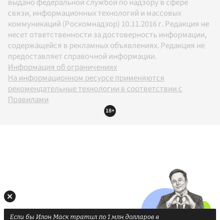
выдано федеральной службой по надзору в сфере
связи, информационных технологий и массовых
коммуникаций (Роскомнадзор) 10.11.2016 г. Редакция не
несет ответственности за достоверность информации,
содержащейся в рекламных объявлениях. Редакция не
предоставляет справочной информации.
Информация об ограничениях
На информационном ресурсе применяются
рекомендательные технологии в соответствии с
Правилами
18+
Если бы Илон Маск тратил по 1 млн долларов в