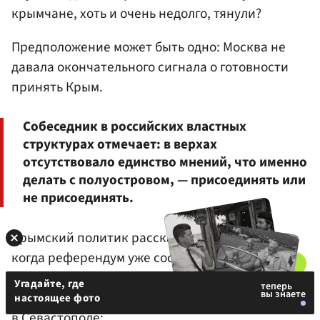
крымчане, хоть и очень недолго, тянули?
Предположение может быть одно: Москва не
давала окончательного сигнала о готовности
принять Крым.
Собеседник в российских властных
структурах отмечает: в верхах
отсутствовало единство мнений, что именно
делать с полуостровом, — присоединять или
не присоединять.
Крымский политик рассказывает, что в мае,
когда референдум уже состоялся, ему довелось
присутствовать на одной из закрытых встреч
Угадайте, где
вице-премьера Дмитрия Рогозина
настоящее фото
в Севастополе: