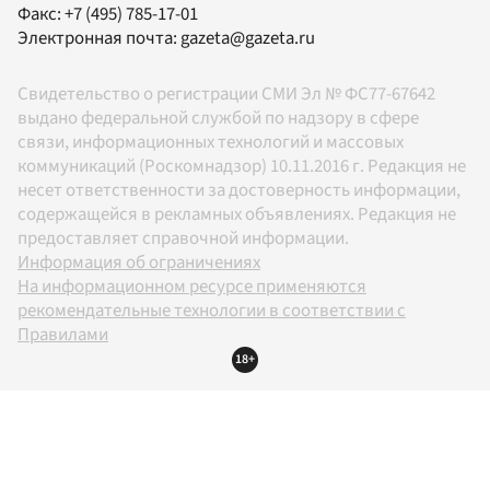
Факс:
+7 (495) 785-17-01
Электронная почта:
gazeta@gazeta.ru
Свидетельство о регистрации СМИ Эл № ФС77-67642
выдано федеральной службой по надзору в сфере
связи, информационных технологий и массовых
коммуникаций (Роскомнадзор) 10.11.2016 г. Редакция не
несет ответственности за достоверность информации,
содержащейся в рекламных объявлениях. Редакция не
предоставляет справочной информации.
Информация об ограничениях
На информационном ресурсе применяются
рекомендательные технологии в соответствии с
Правилами
18+