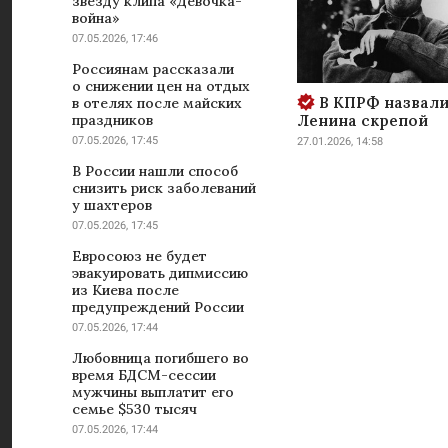
звезду клипа «Девочка-
война»
07.05.2026, 17:46
Россиянам рассказали
о снижении цен на отдых
В КПРФ назвали
в отелях после майских
Ленина скрепой
праздников
07.05.2026, 17:45
27.01.2026, 14:58
В России нашли способ
снизить риск заболеваний
у шахтеров
07.05.2026, 17:45
Евросоюз не будет
эвакуировать дипмиссию
из Киева после
предупреждений России
07.05.2026, 17:44
Любовница погибшего во
время БДСМ-сессии
мужчины выплатит его
семье $530 тысяч
07.05.2026, 17:44