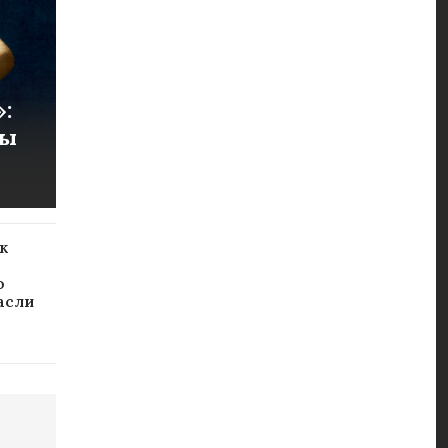
:
ты
к
я
ю
асли