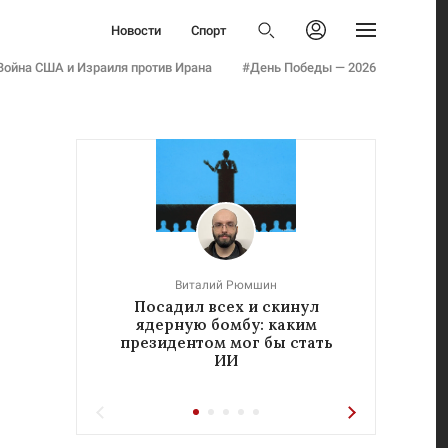
Политика
Новости
Спорт
Бизнес
Политика
Авторизоваться
Общество
Война США и Израиля против Ирана
#День Победы — 2026
Бизнес
Армия
Общество
Мнения
Армия
Культура
Мнения
Наука
Культура
Семья и дети
Наука
Технологии
Семья и дети
Авто
Технологии
Стиль
Виталий Рюмшин
Авто
Посадил всех и скинул
«Реч
Фото
ядерную бомбу: каким
у
Стиль
Инфографика
президентом мог бы стать
ИИ
Фото
Эксклюзивы
Инфографика
Теперь вы знаете
Эксклюзивы
Тесты
Теперь вы знаете