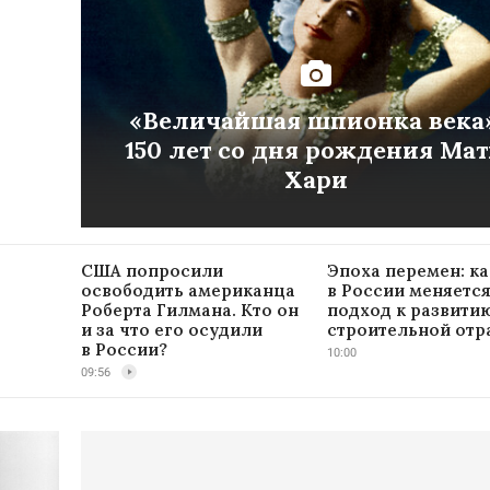
«Величайшая шпионка века»
150 лет со дня рождения Ма
Хари
США попросили
Эпоха перемен: ка
освободить американца
в России меняетс
Роберта Гилмана. Кто он
подход к развити
и за что его осудили
строительной отр
в России?
10:00
09:56