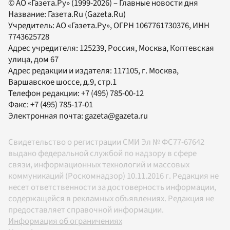
© АО «Газета.Ру» (1999-2026) – Главные новости дня
Название:
Газета.Ru
(Gazeta.Ru)
Учредитель:
АО «Газета.Ру»
, ОГРН 1067761730376, ИНН
7743625728
Адрес учредителя: 125239, Россия, Москва, Коптевская
улица, дом 67
Адрес редакции и издателя:
117105
, г.
Москва
,
Варшавское шоссе, д.9, стр.1
Телефон редакции:
+7 (495) 785-00-12
Факс:
+7 (495) 785-17-01
Электронная почта:
gazeta@gazeta.ru
Свидетельство о регистрации СМИ Эл № ФС77-67642
выдано федеральной службой по надзору в сфере
связи, информационных технологий и массовых
коммуникаций (Роскомнадзор) 10.11.2016 г. Редакция не
несет ответственности за достоверность информации,
содержащейся в рекламных объявлениях. Редакция не
предоставляет справочной информации.
Информация об ограничениях