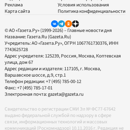
Реклама
Условия использования
Карта сайта
Политика конфиденциальности
© АО «Газета.Ру» (1999-2026) – Главные новости дня
Название:
Газета.Ru
(Gazeta.Ru)
Учредитель:
АО «Газета.Ру»
, ОГРН 1067761730376, ИНН
7743625728
Адрес учредителя: 125239, Россия, Москва, Коптевская
улица, дом 67
Адрес редакции и издателя:
117105
, г.
Москва
,
Варшавское шоссе, д.9, стр.1
Телефон редакции:
+7 (495) 785-00-12
Факс:
+7 (495) 785-17-01
Электронная почта:
gazeta@gazeta.ru
Свидетельство о регистрации СМИ Эл № ФС77-67642
выдано федеральной службой по надзору в сфере
связи, информационных технологий и массовых
коммуникаций (Роскомнадзор) 10.11.2016 г. Редакция не