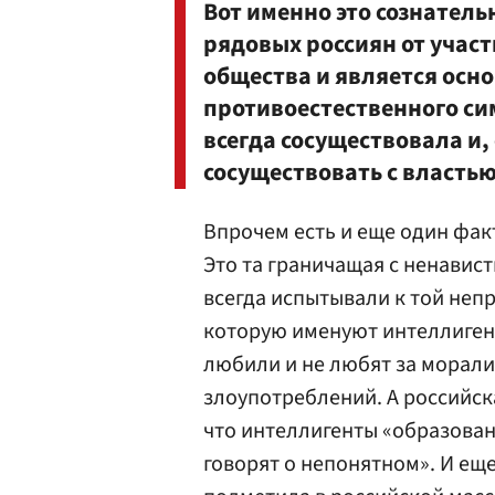
Вот именно это сознател
рядовых россиян от участ
общества и является осно
противоестественного сим
всегда сосуществовала и, 
сосуществовать с властью
Впрочем есть и еще один фак
Это та граничащая с ненавист
всегда испытывали к той неп
которую именуют интеллигенц
любили и не любят за морал
злоупотреблений. А российска
что интеллигенты «образован
говорят о непонятном». И еще