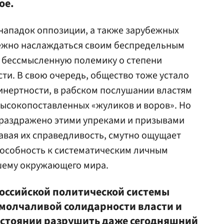
ое.
 нападок оппозиции, а также зарубежных
тежно наслаждаться своим беспредельным
а бессмысленную полемику о степени
ти. В свою очередь, общество тоже устало
 инертности, в рабском послушании властям
высокопоставленных «жуликов и воров». Но
 раздражено этими упреками и призывами
навая их справедливость, смутно ощущает
особность к систематическим личным
шему окружающего мира.
оссийской политической системы
 молчаливой солидарности власти и
состоянии разрушить даже сегодняшний