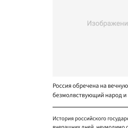
Россия обречена на вечную
безмолвствующий народ и
История российского государ
вчерашних дней, неумолимо с