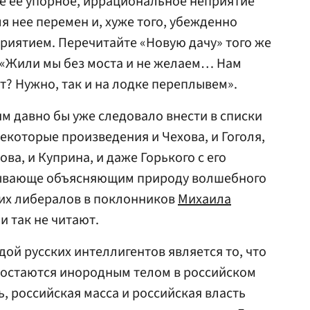
е ее упорное, иррациональное неприятие
я нее перемен и, хуже того, убежденно
приятием. Перечитайте «Новую дачу» того же
 «Жили мы без моста и не желаем… Нам
ст? Нужно, так и на лодке переплывем».
м давно бы уже следовало внести в списки
екоторые произведения и Чехова, и Гоголя,
ва, и Куприна, и даже Горького с его
ывающе объясняющим природу волшебного
их либералов в поклонников
Михаила
 и так не читают.
ой русских интеллигентов является то, что
 остаются инородным телом в российском
, российская масса и российская власть