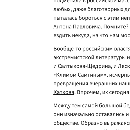
подметила в российской масс
любых, даже благотворных дл
пыталась бороться с этим не
Антона Павловича. Помните?
ездить некуда, на что нам мо
Вообще-то российским властя
экстремистской литературы н
и Салтыкова-Щедрина, и Леско
«Климом Самгиным», исчерп
превращения вчерашних наш
Каткова
. Впрочем, их сегодня
Между тем самой большой бед
они изначально оставались и
обществе. Образно выражаясь