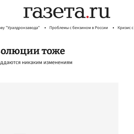
аву "Уралдронзавода"
Проблемы с бензином в России
Кризис с
волюции тоже
поддаются никаким изменениям