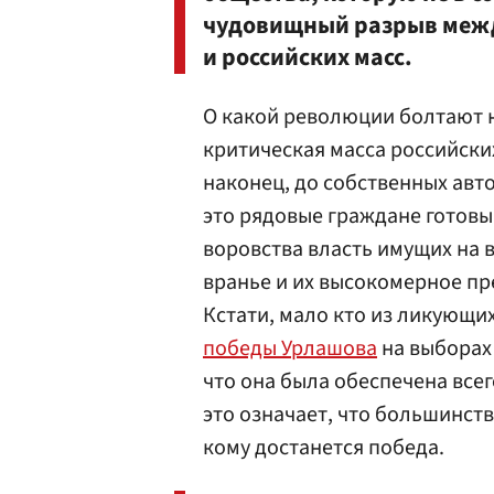
чудовищный разрыв межд
и российских масс.
О какой революции болтают 
критическая масса российски
наконец, до собственных авт
это рядовые граждане готовы
воровства власть имущих на в
вранье и их высокомерное п
Кстати, мало кто из ликующи
победы Урлашова
на выборах 
что она была обеспечена все
это означает, что большинст
кому достанется победа.