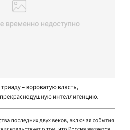
 триаду – вороватую власть,
 прекраснодушную интеллигенцию.
ства последних двух веков, включая события
видетельствует о том, что Россия является