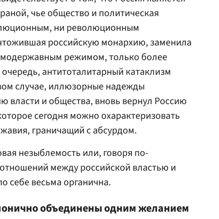
раной, чье общество и политическая
волюционным, ни революционным
чтожившая российскую монархию, заменила
самодержавным режимом, только более
 очередь, антитоталитарный катаклизм
ервом случае, иллюзорные надежды
ю власти и общества, вновь вернул Россию
которое сегодня можно охарактеризовать
жавия, граничащий с абсурдом.
овая незыблемость или, говоря по-
 отношений между российской властью и
о себе весьма органична.
рмонично объединены одним желанием