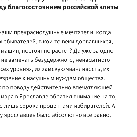
у благосостоянием российской элиты
наши прекраснодушные мечтатели, когда
х обывателей, в кои-то веки дорвавшихся,
омашин, постоянно растет? Да уже за одно
 не замечать безудержного, ненасытного
сех уровнях, их хамскую чванливость, их
резрение к насущным нуждам общества.
х по поводу действительно впечатляющей
мэра в Ярославле обратил внимание на то,
го лишь сорока процентами избирателей. А
ву ярославцев было абсолютно все равно,