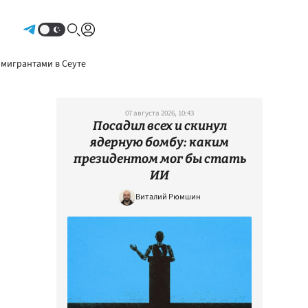
Авторизоваться
 мигрантами в Сеуте
07 августа 2026, 10:43
Посадил всех и скинул
ядерную бомбу: каким
президентом мог бы стать
ИИ
Виталий Рюмшин