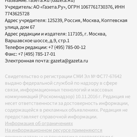
Название:
Газета.Ru
(Gazeta.Ru)
Учредитель:
АО «Газета.Ру»
, ОГРН 1067761730376, ИНН
7743625728
Адрес учредителя: 125239, Россия, Москва, Коптевская
улица, дом 67
Адрес редакции и издателя:
117105
, г.
Москва
,
Варшавское шоссе, д.9, стр.1
Телефон редакции:
+7 (495) 785-00-12
Факс:
+7 (495) 785-17-01
Электронная почта:
gazeta@gazeta.ru
Свидетельство о регистрации СМИ Эл № ФС77-67642
выдано федеральной службой по надзору в сфере
связи, информационных технологий и массовых
коммуникаций (Роскомнадзор) 10.11.2016 г. Редакция не
несет ответственности за достоверность информации,
содержащейся в рекламных объявлениях. Редакция не
предоставляет справочной информации.
Информация об ограничениях
На информационном ресурсе применяются