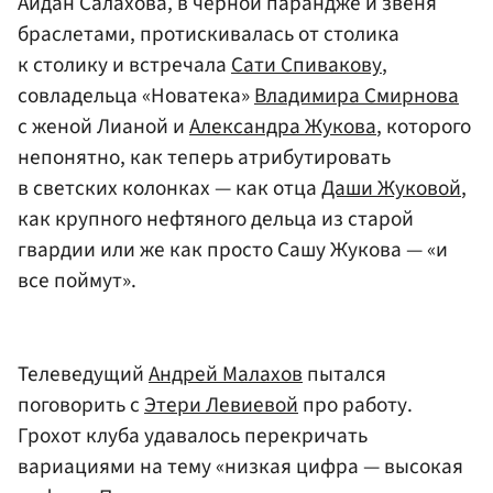
Айдан Салахова, в черной парандже и звеня
браслетами, протискивалась от столика
к столику и встречала
Сати Спивакову
,
совладельца «Новатека»
Владимира Смирнова
с женой Лианой и
Александра Жукова
, которого
непонятно, как теперь атрибутировать
в светских колонках — как отца
Даши Жуковой
,
как крупного нефтяного дельца из старой
гвардии или же как просто Сашу Жукова — «и
все поймут».
Телеведущий
Андрей Малахов
пытался
поговорить с
Этери Левиевой
про работу.
Грохот клуба удавалось перекричать
вариациями на тему «низкая цифра — высокая