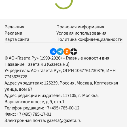
Редакция
Правовая информация
Реклама
Условия использования
Карта сайта
Политика конфиденциальности
© АО «Газета.Ру» (1999-2026) – Главные новости дня
Название:
Газета.Ru
(Gazeta.Ru)
Учредитель:
АО «Газета.Ру»
, ОГРН 1067761730376, ИНН
7743625728
Адрес учредителя: 125239, Россия, Москва, Коптевская
улица, дом 67
Адрес редакции и издателя:
117105
, г.
Москва
,
Варшавское шоссе, д.9, стр.1
Телефон редакции:
+7 (495) 785-00-12
Факс:
+7 (495) 785-17-01
Электронная почта:
gazeta@gazeta.ru