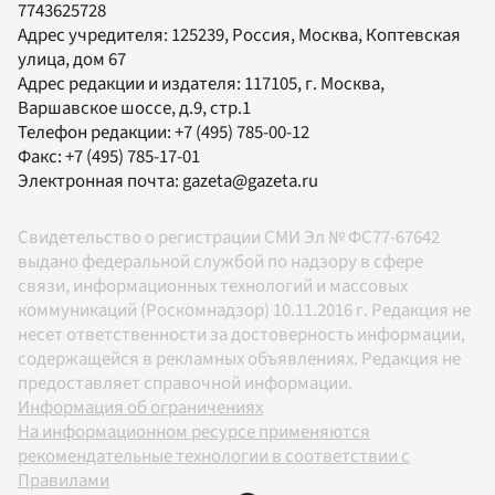
7743625728
Адрес учредителя: 125239, Россия, Москва, Коптевская
улица, дом 67
Адрес редакции и издателя:
117105
, г.
Москва
,
Варшавское шоссе, д.9, стр.1
Телефон редакции:
+7 (495) 785-00-12
Факс:
+7 (495) 785-17-01
Электронная почта:
gazeta@gazeta.ru
Свидетельство о регистрации СМИ Эл № ФС77-67642
выдано федеральной службой по надзору в сфере
связи, информационных технологий и массовых
коммуникаций (Роскомнадзор) 10.11.2016 г. Редакция не
несет ответственности за достоверность информации,
содержащейся в рекламных объявлениях. Редакция не
предоставляет справочной информации.
Информация об ограничениях
На информационном ресурсе применяются
рекомендательные технологии в соответствии с
Правилами