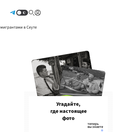
Авторизоваться
 мигрантами в Сеуте
Угадайте,
где настоящее
фото