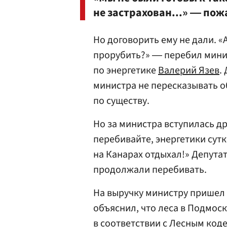
не застрахован...» ― по
Но договорить ему не дали. «
прорубить?» ― перебил минис
по энергетике
Валерий Язев
.
министра не пересказывать о
по существу.
Но за министра вступилась д
перебивайте, энергетики сутк
на Канарах отдыхал!» Депута
продолжали перебивать.
На выручку министру пришел
объяснил, что леса в Подмоск
в соответствии с Лесным код