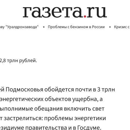
аву "Уралдронзавода"
Проблемы с бензином в России
Кризис с
,8 трлн рублей.
й Подмосковья обойдется почти в 3 трлн
энергетических объектов ущербна, а
выполнимые обещания включить свет
т застрелиться: проблемы энергетики
езидиуме правительства и в Госдуме.