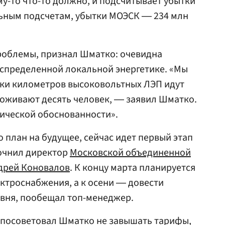
му-то что-то должно, и подсчитывает убытки
льным подсчетам, убытки МОЭСК ― 234 млн
роблемы, признал Шматко: очевидна
аспределенной локальной энергетике. «Мы
ятки километров высоковольтных ЛЭП идут
роживают десять человек, ― заявил Шматко.
мической обоснованности».
 план на будущее, сейчас идет первый этап
точнил директор
Московской объединенной
дрей Коновалов
. К концу марта планируется
ктроснабжения, а к осени ― довести
овня, пообещал топ-менеджер.
посоветовал Шматко не завышать тарифы,