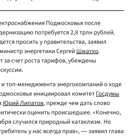
лектроснабжения Подмосковья после
одернизацию потребуется 2,8 трлн рублей.
дется просить у правительства, заявил
 министр энергетики Сергей
Шматко
.
т за счет роста тарифов, убеждены
скуссии.
 и топ-менеджмента энергокомпаний о ходе
Подмосковье инициировал комитет
Госдумы
а
Юрий Липатов
, прежде чем дать слово
ритически оценить происшедшее. «Конечно,
абря случился природный катаклизм. Но
ребитель у нас всегда прав», ― заявил глава