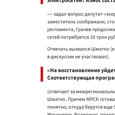
электросетей? Износ сост
― задал вопрос депутат-«эсе
заместитель соображали, сто
регламента, Грачев продолжи
сетей потребуется 10 трлн руб
Отвечать вызвался Шматко (е
в дискуссии не участвовал).
«На восстановление уйдет
Соответствующая програм
(отвечает за межрегиональны
Шматко. Причем МРСК готова 
понятно, откуда берутся еще 
Минэнерго
. Возможно, приде