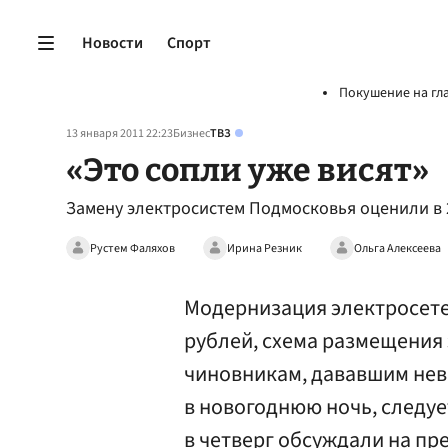
Новости
Спорт
Покушение на гл
13 января 2011 22:23
Бизнес
ТВЗ
«Это сопли уже висят»
Замену электросистем Подмосковья оценили в 2
Рустем Фаляхов
Ирина Резник
Ольга Алексеева
Модернизация электросете
рублей, схема размещения 
чиновникам, дававшим не
в новогоднюю ночь, следуе
в четверг обсуждали на пр