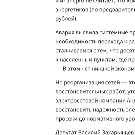
Минэнерго не считает, что ко
энергетиков (по предварите
рублей).
Авария выявила системные п
необходимость перехода к р
сталкиваемся с тем, что дес
к населенным пунктам, где п
― В этом нет никакой эконо
Но реорганизация сетей ― это
восстановительных работ, у
электросетевой компании
Ан
восстановить надежность эле
просеки до нормативного ур
Депутат
Василий Захарьящев