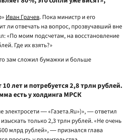
авляет 80%, это сопли уже висят»,
р»
Иван Грачев
. Пока министр и его
ит ли отвечать на вопрос, прозвучавший вне
л: «По моим подсчетам, на восстановление
лей. Где их взять?»
го зам сложил бумажки и больше
 10 лет и потребуется 2,8 трлн рублей.
ма есть у холдинга МРСК
е электросети ― «Газета.Ru»)», ― ответил
изыскать только 2,3 трлн рублей. «Не очень
500 млрд рублей», ― признался глава
тся просить у правительства.