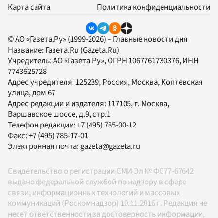
Карта сайта
Политика конфиденциальности
© АО «Газета.Ру» (1999-2026) – Главные новости дня
Название:
Газета.Ru
(Gazeta.Ru)
Учредитель:
АО «Газета.Ру»
, ОГРН 1067761730376, ИНН
7743625728
Адрес учредителя: 125239, Россия, Москва, Коптевская
улица, дом 67
Адрес редакции и издателя:
117105
, г.
Москва
,
Варшавское шоссе, д.9, стр.1
Телефон редакции:
+7 (495) 785-00-12
Факс:
+7 (495) 785-17-01
Электронная почта:
gazeta@gazeta.ru
Свидетельство о регистрации СМИ Эл № ФС77-67642
выдано федеральной службой по надзору в сфере
связи, информационных технологий и массовых
коммуникаций (Роскомнадзор) 10.11.2016 г. Редакция не
несет ответственности за достоверность информации,