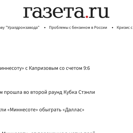
аву "Уралдронзавода"
Проблемы с бензином в России
Кризис с
ннесоту» с Капризовым со счетом 9:6
м прошла во второй раунд Кубка Стэнли
гли «Миннесоте» обыграть «Даллас»