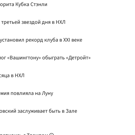
орита Кубка Стэнли
 третьей звездой дня в НХЛ
становил рекорд клуба в XXI веке
мог «Вашингтону» обыграть «Детройт»
сяца в НХЛ
емия повлияла на Луну
овский заслуживает быть в Зале