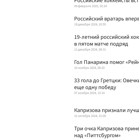
Российские хоккеисты вс
04 февраля 2025, 02:24
Российский вратарь вперв
18 декабря 2024, 10:59
19-летний российский хок
в пятом матче подряд
11 декабря 2024, 08:31
Гол Панарина помог «Рей
10 ноября 2024, 08:20
33 гола до Гретцки: Овеч
еще одну победу
07 ноября 2024, 13:14
Капризова признали лучш
31 октября 2024, 21:00
Три очка Капризова прин
над «Питтсбургом»