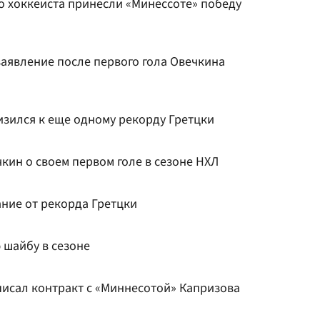
го хоккеиста принесли «Минессоте» победу
заявление после первого гола Овечкина
зился к еще одному рекорду Гретцки
кин о своем первом голе в сезоне НХЛ
ание от рекорда Гретцки
 шайбу в сезоне
писал контракт с «Миннесотой» Капризова