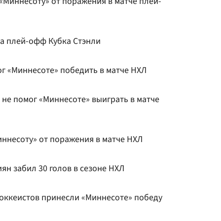
 «Миннесоту» от поражения в матче плей-
а плей-офф Кубка Стэнли
ог «Миннесоте» победить в матче НХЛ
 не помог «Миннесоте» выиграть в матче
иннесоту» от поражения в матче НХЛ
ян забил 30 голов в сезоне НХЛ
хоккеистов принесли «Миннесоте» победу