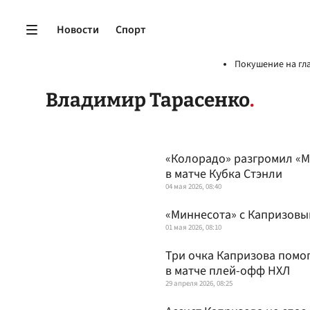
Новости
Спорт
Покушение на гл
Владимир Тарасенко
«Колорадо» разгромил «Ми
в матче Кубка Стэнли
04 мая 2026, 08:40
«Миннесота» с Капризовы
01 мая 2026, 08:10
Три очка Капризова помо
в матче плей-офф НХЛ
29 апреля 2026, 08:25