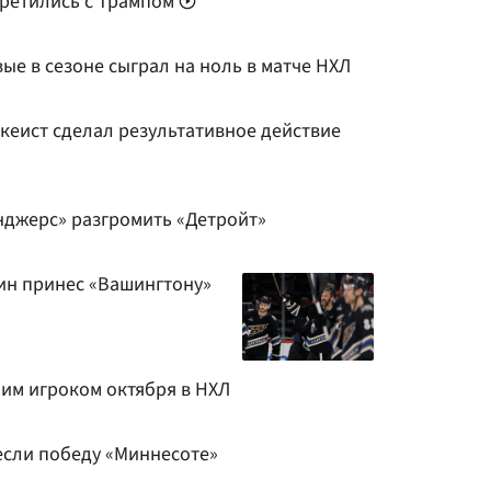
третились с Трампом
ые в сезоне сыграл на ноль в матче НХЛ
кеист сделал результативное действие
нджерс» разгромить «Детройт»
кин принес «Вашингтону»
им игроком октября в НХЛ
если победу «Миннесоте»