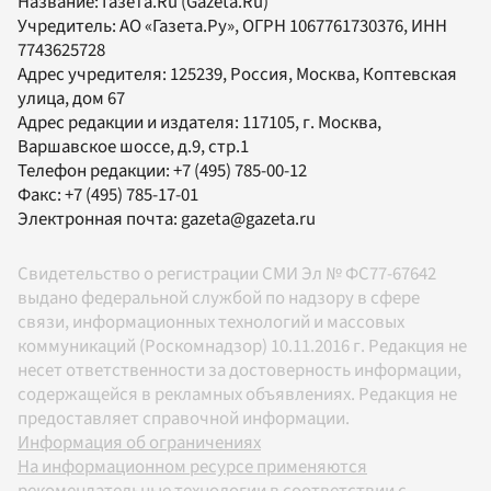
Название:
Газета.Ru
(Gazeta.Ru)
Учредитель:
АО «Газета.Ру»
, ОГРН 1067761730376, ИНН
7743625728
Адрес учредителя: 125239, Россия, Москва, Коптевская
улица, дом 67
Адрес редакции и издателя:
117105
, г.
Москва
,
Варшавское шоссе, д.9, стр.1
Телефон редакции:
+7 (495) 785-00-12
Факс:
+7 (495) 785-17-01
Электронная почта:
gazeta@gazeta.ru
Свидетельство о регистрации СМИ Эл № ФС77-67642
выдано федеральной службой по надзору в сфере
связи, информационных технологий и массовых
коммуникаций (Роскомнадзор) 10.11.2016 г. Редакция не
несет ответственности за достоверность информации,
содержащейся в рекламных объявлениях. Редакция не
предоставляет справочной информации.
Информация об ограничениях
На информационном ресурсе применяются