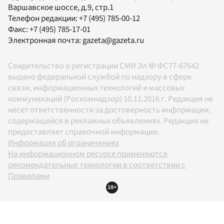
Варшавское шоссе, д.9, стр.1
Телефон редакции:
+7 (495) 785-00-12
Факс:
+7 (495) 785-17-01
Электронная почта:
gazeta@gazeta.ru
Свидетельство о регистрации СМИ Эл № ФС77-67642
выдано федеральной службой по надзору в сфере
связи, информационных технологий и массовых
коммуникаций (Роскомнадзор) 10.11.2016 г. Редакция не
несет ответственности за достоверность информации,
содержащейся в рекламных объявлениях. Редакция не
предоставляет справочной информации.
Информация об ограничениях
На информационном ресурсе применяются
рекомендательные технологии в соответствии с
Правилами
18+