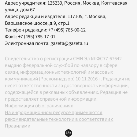
Адрес учредителя: 125239, Россия, Москва, Коптевская
улица, дом 67
Адрес редакции и издателя:
117105
, г.
Москва
,
Варшавское шоссе, д.9, стр.1
Телефон редакции:
+7 (495) 785-00-12
Факс:
+7 (495) 785-17-01
Электронная почта:
gazeta@gazeta.ru
Свидетельство о регистрации СМИ Эл № ФС77-67642
выдано федеральной службой по надзору в сфере
связи, информационных технологий и массовых
коммуникаций (Роскомнадзор) 10.11.2016 г. Редакция не
несет ответственности за достоверность информации,
содержащейся в рекламных объявлениях. Редакция не
предоставляет справочной информации.
Информация об ограничениях
На информационном ресурсе применяются
рекомендательные технологии в соответствии с
Правилами
18+