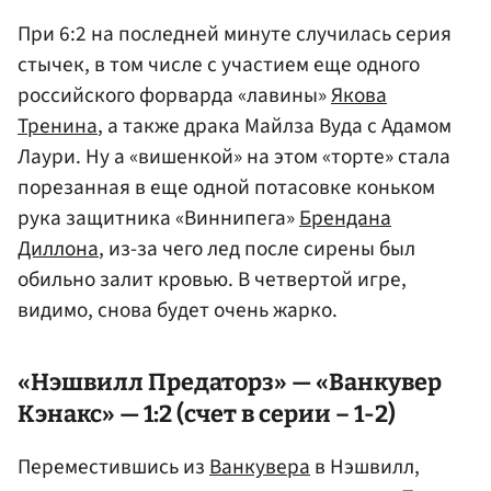
При 6:2 на последней минуте случилась серия
стычек, в том числе с участием еще одного
российского форварда «лавины»
Якова
Тренина
, а также драка Майлза Вуда с Адамом
Лаури. Ну а «вишенкой» на этом «торте» стала
порезанная в еще одной потасовке коньком
рука защитника «Виннипега»
Брендана
Диллона
, из-за чего лед после сирены был
обильно залит кровью. В четвертой игре,
видимо, снова будет очень жарко.
«Нэшвилл Предаторз» — «Ванкувер
Кэнакс» — 1:2 (счет в серии – 1-2)
Переместившись из
Ванкувера
в Нэшвилл,