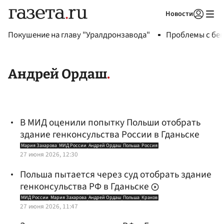
Новости
Авторизоваться
Покушение на главу "Уралдронзавода"
Проблемы с бен
Андрей Ордаш
В МИД оценили попытку Польши отобрать
здание генконсульства России в Гданьске
Мария Захарова
МИД России
Андрей Ордаш
Польша
Россия
27 июня 2026, 12:30
Польша пытается через суд отобрать здание
генконсульства РФ в Гданьске
МИД России
Мария Захарова
Андрей Ордаш
Польша
Краков
27 июня 2026, 11:47