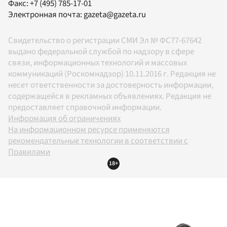
Факс:
+7 (495) 785-17-01
Электронная почта:
gazeta@gazeta.ru
Свидетельство о регистрации СМИ Эл № ФС77-67642
выдано федеральной службой по надзору в сфере
связи, информационных технологий и массовых
коммуникаций (Роскомнадзор) 10.11.2016 г. Редакция не
несет ответственности за достоверность информации,
содержащейся в рекламных объявлениях. Редакция не
предоставляет справочной информации.
Информация об ограничениях
На информационном ресурсе применяются
рекомендательные технологии в соответствии с
Правилами
18+