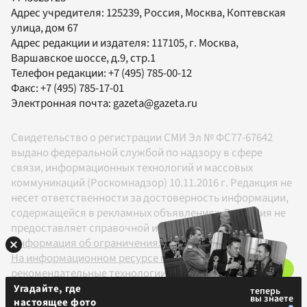
Адрес учредителя: 125239, Россия, Москва, Коптевская
улица, дом 67
Адрес редакции и издателя:
117105
, г.
Москва
,
Варшавское шоссе, д.9, стр.1
Телефон редакции:
+7 (495) 785-00-12
Факс:
+7 (495) 785-17-01
Электронная почта:
gazeta@gazeta.ru
Свидетельство о регистрации СМИ Эл № ФС77-67642
выдано федеральной службой по надзору в сфере
связи, информационных технологий и массовых
коммуникаций (Роскомнадзор) 10.11.2016 г. Редакция не
несет ответственности за достоверность информации,
содержащейся в рекламных объявлениях. Редакция не
предоставляет справочной информации.
Информация об ограничениях
На информационном ресурсе применяются
рекомендательные технологии в соответствии с
Правилами
Угадайте, где
настоящее фото
18+