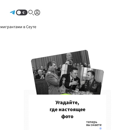
Авторизоваться
 мигрантами в Сеуте
Угадайте,
где настоящее
фото