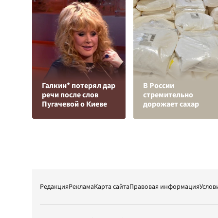
Галкин* потерял дар
В России
речи после слов
стремительно
Пугачевой о Киеве
дорожает сахар
Редакция
Реклама
Карта сайта
Правовая информация
Услов