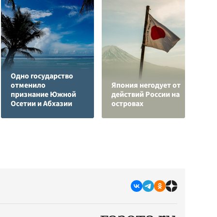
Одно государство
отменило
Япония негодует от
Р
признание Южной
действий России на
з
Осетии и Абхазии
островах
с