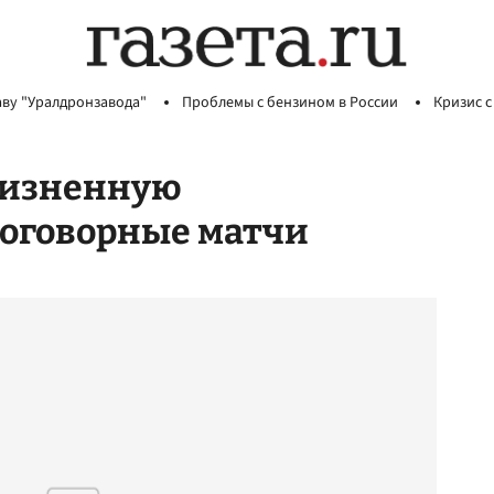
аву "Уралдронзавода"
Проблемы с бензином в России
Кризис с
жизненную
оговорные матчи