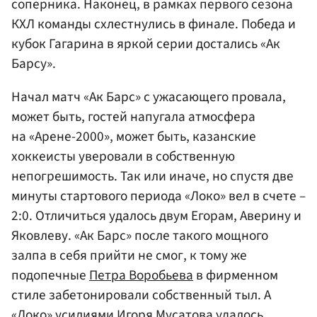
соперника. Наконец, в рамках первого сезона
КХЛ команды схлестнулись в финале. Победа и
кубок Гагарина в яркой серии достались «Ак
Барсу».
Начал матч «Ак Барс» с ужасающего провала,
может быть, гостей напугала атмосфера
на «Арене-2000», может быть, казанские
хоккеисты уверовали в собственную
непогрешимость. Так или иначе, но спустя две
минуты стартового периода «Локо» вел в счете –
2:0. Отличиться удалось двум Егорам, Аверину и
Яковлеву. «Ак Барс» после такого мощного
залпа в себя прийти не смог, к тому же
подопечные
Петра Воробьева
в фирменном
стиле забетонировали собственный тыл. А
«Локо» усилиями
Игоря Мусатова
удалось