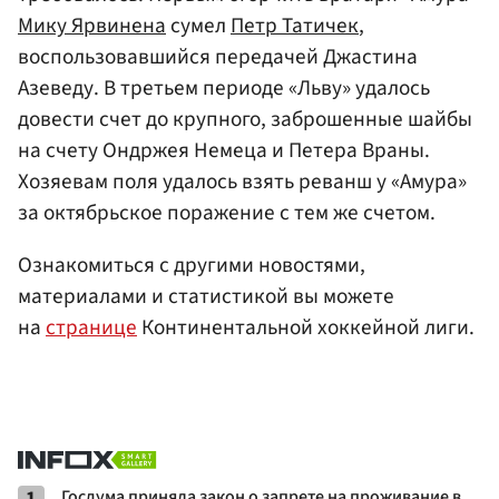
Мику Ярвинена
сумел
Петр Татичек
,
воспользовавшийся передачей Джастина
Азеведу. В третьем периоде «Льву» удалось
довести счет до крупного, заброшенные шайбы
на счету Ондржея Немеца и Петера Враны.
Хозяевам поля удалось взять реванш у «Амура»
за октябрьское поражение с тем же счетом.
Ознакомиться с другими новостями,
материалами и статистикой вы можете
на
странице
Континентальной хоккейной лиги.
1
Госдума приняла закон о запрете на проживание в