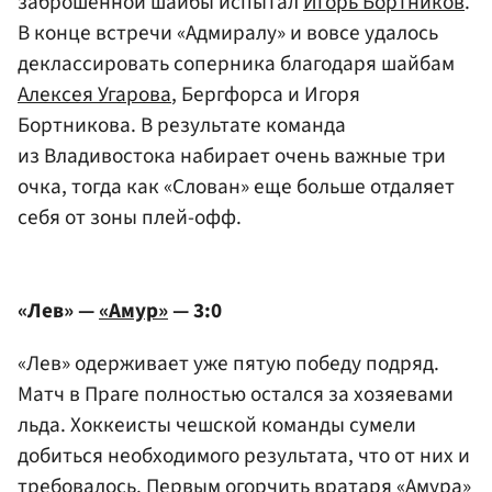
заброшенной шайбы испытал
Игорь Бортников
.
В конце встречи «Адмиралу» и вовсе удалось
деклассировать соперника благодаря шайбам
Алексея Угарова
, Бергфорса и Игоря
Бортникова. В результате команда
из Владивостока набирает очень важные три
очка, тогда как «Слован» еще больше отдаляет
себя от зоны плей-офф.
«Лев» —
«Амур»
— 3:0
«Лев» одерживает уже пятую победу подряд.
Матч в Праге полностью остался за хозяевами
льда. Хоккеисты чешской команды сумели
добиться необходимого результата, что от них и
требовалось. Первым огорчить вратаря «Амура»