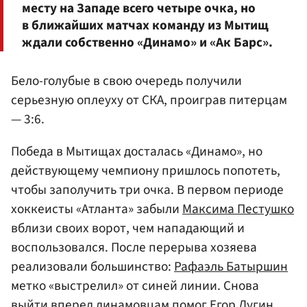
месту на Западе всего четыре очка, но
в ближайших матчах команду из Мытищ
ждали собственно «Динамо» и «Ак Барс».
Бело-голубые в свою очередь получили
серьезную оплеуху от СКА, проиграв питерцам
— 3:6.
Победа в Мытищах досталась «Динамо», но
действующему чемпиону пришлось попотеть,
чтобы заполучить три очка. В первом периоде
хоккеисты «Атланта» забыли
Максима Пестушко
вблизи своих ворот, чем нападающий и
воспользовался. После перерыва хозяева
реализовали большинство:
Рафаэль Батыршин
метко «выстрелил» от синей линии. Снова
выйти вперед динамовцам помог
Егор Дугин
,