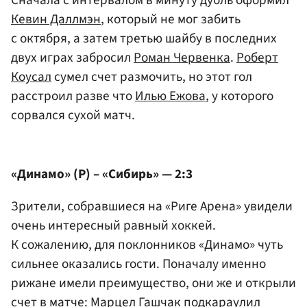
Сначала с интервалом в минуту дубль оформил
Кевин Даллмэн
, который не мог забить
с октября, а затем третью шайбу в последних
двух играх забросил
Роман Червенка
.
Роберт
Коусал
сумел счет размочить, но этот гол
расстроил разве что
Илью Ежова
, у которого
сорвался сухой матч.
«Динамо» (Р) – «Сибирь» — 2:3
Зрители, собравшиеся на «Риге Арена» увидели
очень интересный равный хоккей.
К сожалению, для поклонников «Динамо» чуть
сильнее оказались гости. Поначалу именно
рижане имели преимущество, они же и открыли
счет в матче:
Марцел Гашчак
подкараулил