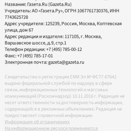
Название:
Газета.Ru
(Gazeta.Ru)
Учредитель:
АО «Газета.Ру»
, ОГРН 1067761730376, ИНН
7743625728
Адрес учредителя: 125239, Россия, Москва, Коптевская
улица, дом 67
Адрес редакции и издателя:
117105
, г.
Москва
,
Варшавское шоссе, д.9, стр.1
Телефон редакции:
+7 (495) 785-00-12
Факс:
+7 (495) 785-17-01
Электронная почта:
gazeta@gazeta.ru
Свидетельство о регистрации СМИ Эл № ФС77-67642
выдано федеральной службой по надзору в сфере
связи, информационных технологий и массовых
коммуникаций (Роскомнадзор) 10.11.2016 г. Редакция не
несет ответственности за достоверность информации,
содержащейся в рекламных объявлениях. Редакция не
предоставляет справочной информации.
Информация об ограничениях
На информационном ресурсе применяются