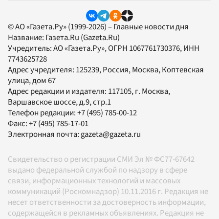
© АО «Газета.Ру» (1999-2026) – Главные новости дня
Название:
Газета.Ru
(Gazeta.Ru)
Учредитель:
АО «Газета.Ру»
, ОГРН 1067761730376, ИНН
7743625728
Адрес учредителя: 125239, Россия, Москва, Коптевская
улица, дом 67
Адрес редакции и издателя:
117105
, г.
Москва
,
Варшавское шоссе, д.9, стр.1
Телефон редакции:
+7 (495) 785-00-12
Факс:
+7 (495) 785-17-01
Электронная почта:
gazeta@gazeta.ru
Свидетельство о регистрации СМИ Эл № ФС77-67642
выдано федеральной службой по надзору в сфере
связи, информационных технологий и массовых
коммуникаций (Роскомнадзор) 10.11.2016 г. Редакция не
несет ответственности за достоверность информации,
содержащейся в рекламных объявлениях. Редакция не