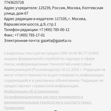
7743625728
Адрес учредителя: 125239, Россия, Москва, Коптевская
улица, дом 67
Адрес редакции и издателя:
117105
, г.
Москва
,
Варшавское шоссе, д.9, стр.1
Телефон редакции:
+7 (495) 785-00-12
Факс:
+7 (495) 785-17-01
Электронная почта:
gazeta@gazeta.ru
Свидетельство о регистрации СМИ Эл № ФС77-67642
выдано федеральной службой по надзору в сфере
связи, информационных технологий и массовых
коммуникаций (Роскомнадзор) 10.11.2016 г. Редакция не
несет ответственности за достоверность информации,
содержащейся в рекламных объявлениях. Редакция не
предоставляет справочной информации.
Информация об ограничениях
На информационном ресурсе применяются
рекомендательные технологии в соответствии с
Правилами