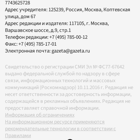
7743625728
Адрес учредителя: 125239, Россия, Москва, Коптевская
улица, дом 67
Адрес редакции и издателя:
117105
, г.
Москва
,
Варшавское шоссе, д.9, стр.1
Телефон редакции:
+7 (495) 785-00-12
Факс:
+7 (495) 785-17-01
Электронная почта:
gazeta@gazeta.ru
Свидетельство о регистрации СМИ Эл № ФС77-67642
выдано федеральной службой по надзору в сфере
связи, информационных технологий и массовых
коммуникаций (Роскомнадзор) 10.11.2016 г. Редакция не
несет ответственности за достоверность информации,
содержащейся в рекламных объявлениях. Редакция не
предоставляет справочной информации.
Информация об ограничениях
На информационном ресурсе применяются
рекомендательные технологии в соответствии с
Правилами