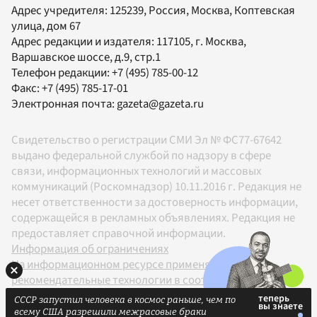
Адрес учредителя: 125239, Россия, Москва, Коптевская
улица, дом 67
Адрес редакции и издателя:
117105
, г.
Москва
,
Варшавское шоссе, д.9, стр.1
Телефон редакции:
+7 (495) 785-00-12
Факс:
+7 (495) 785-17-01
Электронная почта:
gazeta@gazeta.ru
Свидетельство о регистрации СМИ Эл № ФС77-67642
выдано федеральной службой по надзору в сфере
связи, информационных технологий и массовых
коммуникаций (Роскомнадзор) 10.11.2016 г. Редакция не
несет ответственности за достоверность информации,
содержащейся в рекламных объявлениях. Редакция не
предоставляет справочной информации.
Информация об ограничениях
На информационном ресурсе применяются
рекомендательные технологии в соответствии с
Правилами
СССР запустил человека в космос раньше, чем по
18+
всему США разрешили межрасовые браки