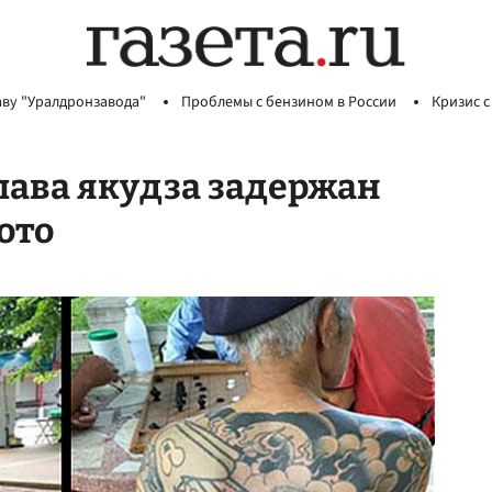
аву "Уралдронзавода"
Проблемы с бензином в России
Кризис с
лава якудза задержан
ото