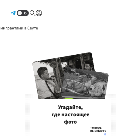
Авторизоваться
 мигрантами в Сеуте
Угадайте,
где настоящее
фото