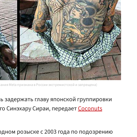
пания Meta признана в России экстремистской и запрещена)
ь задержать главу японской группировки
его Синэхару Сираи, передает
Coconuts
дном розыске с 2003 года по подозрению