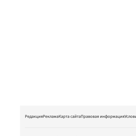
Редакция
Реклама
Карта сайта
Правовая информация
Услов