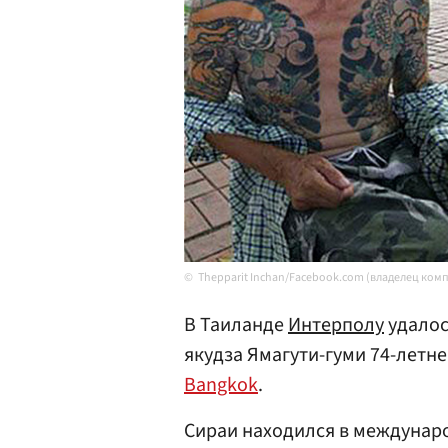
Thepparit Inchan/Facebook.com (владелец ком
В Таиланде
Интерполу
удалос
якудза Ямагути-гуми 74-летн
Bangkok
.
Сираи находился в междунаро