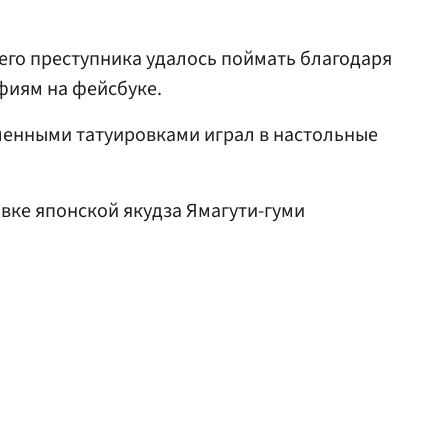
его преступника удалось поймать благодаря
иям на фейсбуке.
ленными татуировками играл в настольные
вке японской якудза Ямагути-гуми