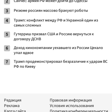
2
Санчес: армия РФ может дойти до Одессы
3
Резюме россиян массово бракуют роботы
4
Трамп: конфликт между РФ и Украиной один из
самых сложных
5
Гутерриш призвал США и Россию вернуться к
договору ДСНВ
6
Доход кинокомпании уехавшего из России Цекало
упал вдвое
7
Трамп продемонстрировал безразличие к ударам ВС
РФ по Киеву
Редакция
Правовая информация
Реклама
Условия использования
Карта сайта
Политика конфиденциальности