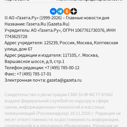
© АО «Газета.Ру» (1999-2026) – Главные новости дня
Название:
Газета.Ru
(Gazeta.Ru)
Учредитель:
АО «Газета.Ру»
, ОГРН 1067761730376, ИНН
7743625728
Адрес учредителя: 125239, Россия, Москва, Коптевская
улица, дом 67
Адрес редакции и издателя:
117105
, г.
Москва
,
Варшавское шоссе, д.9, стр.1
Телефон редакции:
+7 (495) 785-00-12
Факс:
+7 (495) 785-17-01
Электронная почта:
gazeta@gazeta.ru
Свидетельство о регистрации СМИ Эл № ФС77-67642
выдано федеральной службой по надзору в сфере
связи, информационных технологий и массовых
коммуникаций (Роскомнадзор) 10.11.2016 г. Редакция не
несет ответственности за достоверность информации,
содержащейся в рекламных объявлениях. Редакция не