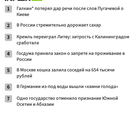
1
Галкин* потерял дар речи после слов Пугачевой о
Киеве
2
В России стремительно дорожает сахар
3
Кремль переиграл Литву: хитрость с Калининградом
сработала
4
Госдума приняла закон о запрете на проживание в
России
5
В Москве кошка залила соседей на 654 тысячи
рублей
6
В Германии из-под воды вышли «камни голода»
7
Одно государство отменило признание Южной
Осетии и Абхазии