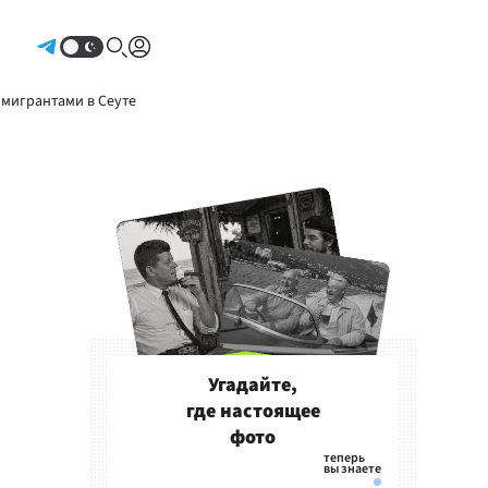
Авторизоваться
 мигрантами в Сеуте
Угадайте,
где настоящее
фото