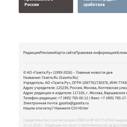
России
сработала
Редакция
Реклама
Карта сайта
Правовая информация
Услов
© АО «Газета.Ру» (1999-2026) – Главные новости дня
Название:
Газета.Ru
(Gazeta.Ru)
Учредитель:
АО «Газета.Ру»
, ОГРН 1067761730376, ИНН 7743
Адрес учредителя: 125239, Россия, Москва, Коптевская улиц
Адрес редакции и издателя:
117105
, г.
Москва
,
Варшавское шо
Телефон редакции:
+7 (495) 785-00-12
| Факс:
+7 (495) 785-17
Электронная почта:
gazeta@gazeta.ru
Нашли опечатку? Нажмите Ctrl+Enter
Свидетельство о регистрации СМИ Эл № ФС77-67642 выда
10.11.2016 г. Редакция не несет ответственности за дос