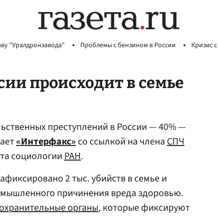
аву "Уралдронзавода"
Проблемы с бензином в России
Кризис с
сии происходит в семье
льственных преступлений в России — 40% —
щает
«Интерфакс»
со ссылкой на члена
СПЧ
ута социологии
РАН
.
зафиксировано 2 тыс. убийств в семье и
 умышленного причинения вреда здоровью.
охранительные органы
, которые фиксируют