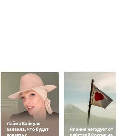
Лайма Вайкуле
заявила, что будет
Япония негодует от
Р
воевать с
действий России на
з