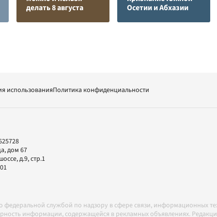
делать 8 августа
Осетии и Абхазии
ия использования
Политика конфиденциальности
625728
а, дом 67
ссе, д.9, стр.1
-01
но федеральной службой по надзору в сфере связи, информационных т
товерность информации, содержащейся в рекламных объявлениях. Редак