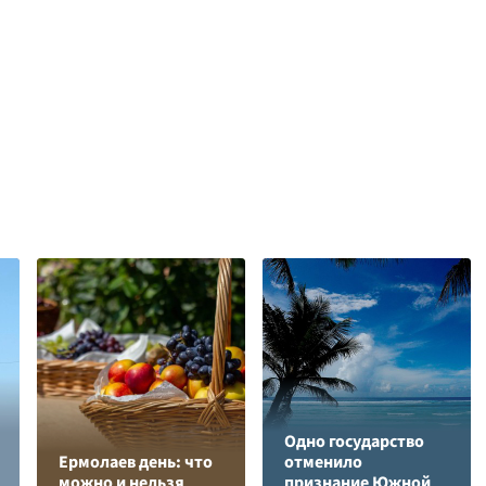
Одно государство
Ермолаев день: что
отменило
можно и нельзя
признание Южной