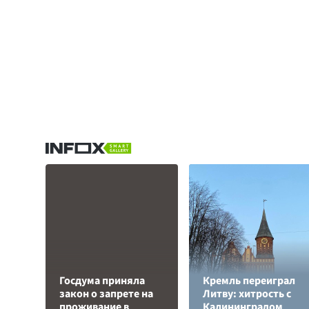
Госдума приняла
Кремль переиграл
закон о запрете на
Литву: хитрость с
проживание в
Калининградом