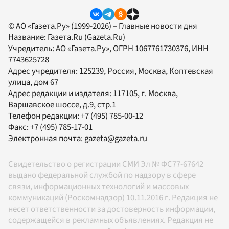
© АО «Газета.Ру» (1999-2026) – Главные новости дня
Название:
Газета.Ru
(Gazeta.Ru)
Учредитель:
АО «Газета.Ру»
, ОГРН 1067761730376, ИНН
7743625728
Адрес учредителя: 125239, Россия, Москва, Коптевская
улица, дом 67
Адрес редакции и издателя:
117105
, г.
Москва
,
Варшавское шоссе, д.9, стр.1
Телефон редакции:
+7 (495) 785-00-12
Факс:
+7 (495) 785-17-01
Электронная почта:
gazeta@gazeta.ru
Свидетельство о регистрации СМИ Эл № ФС77-67642
выдано федеральной службой по надзору в сфере
связи, информационных технологий и массовых
коммуникаций (Роскомнадзор) 10.11.2016 г. Редакция не
несет ответственности за достоверность информации,
содержащейся в рекламных объявлениях. Редакция не