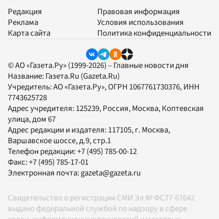
Редакция
Правовая информация
Реклама
Условия использования
Карта сайта
Политика конфиденциальности
© АО «Газета.Ру» (1999-2026) – Главные новости дня
Название:
Газета.Ru
(Gazeta.Ru)
Учредитель:
АО «Газета.Ру»
, ОГРН 1067761730376, ИНН
7743625728
Адрес учредителя: 125239, Россия, Москва, Коптевская
улица, дом 67
Адрес редакции и издателя:
117105
, г.
Москва
,
Варшавское шоссе, д.9, стр.1
Телефон редакции:
+7 (495) 785-00-12
Факс:
+7 (495) 785-17-01
Электронная почта:
gazeta@gazeta.ru
Свидетельство о регистрации СМИ Эл № ФС77-67642
выдано федеральной службой по надзору в сфере