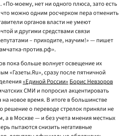
 «По-моему, нет ни одного плюса, зато есть
, что можно одним росчерком пера отменить
тавители органов
власти
не умеют
чтой и другими средствами связи
епутатами – приходите, научим!» — пишет
Камчатка-против.рф».
ов пока больше волнует освещение их
ым «Газеты.Ru», сразу после пятничной
тделения
«Единой России»
Борис Невзоров
мчатских СМИ и попросил акцентировать
 на новое время. В итоге в большинстве
то решение о переводе стрелок приняли не
, а в Москве — и без учета мнения местных
ерь пытаются снизить негативные