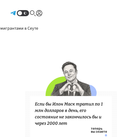
Авторизоваться
 мигрантами в Сеуте
Если бы Илон Маск тратил по 1
млн долларов в день, его
состояние не закончилось бы и
через 2000 лет