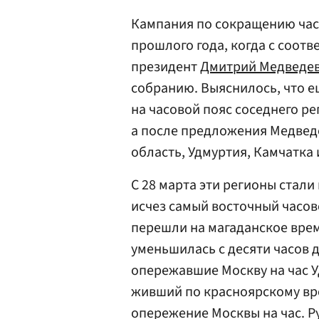
Кампания по сокращению часо
прошлого года, когда с соо
президент
Дмитрий Медведе
собранию. Выяснилось, что е
на часовой пояс соседнего р
а после предложения Медвед
область, Удмуртия, Камчатка 
С 28 марта эти регионы стали
исчез самый восточный часов
перешли на магаданское врем
уменьшилась с десяти часов 
опережавшие Москву на час У
живший по красноярскому вр
опережение Москвы на час. 