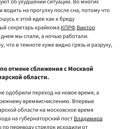
уют об ухудшении ситуации. Во многих
и водить на прогулку после сна, потому что
ошусь к этой идее как к бреду
вый секретарь крайкома
КПРФ
Виктор
ы днем мы спали, а ночью работали.
, что в темноте хуже видно грязь и разруху,
по отмене сближения с Москвой
марской области.
не одобрили переход на новое время, а
 прежнему времяисчислению. Впервые
арской области на московское время
хода на губернаторский пост
Владимира
 по переводу стрелок исходили от