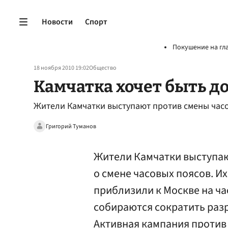
Новости
Спорт
Покушение на гл
18 ноября 2010 19:02
Общество
Камчатка хочет быть д
Жители Камчатки выступают против смены часо
Григорий Туманов
Жители Камчатки выступа
о смене часовых поясов. Их
приблизили к Москве на ча
собираются сократить разр
Активная кампания против