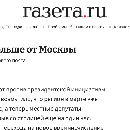
аву "Уралдронзавода"
Проблемы с бензином в России
Кризис с
ольше от Москвы
вого пояса
ют против президентской инициативы
 возмутило, что регион в марте уже
с, а теперь местные депутаты
ыв со столицей еще на один час.
 перехода на новое времяисчисление