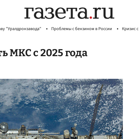
аву "Уралдронзавода"
Проблемы с бензином в России
Кризис с
ь МКС с 2025 года