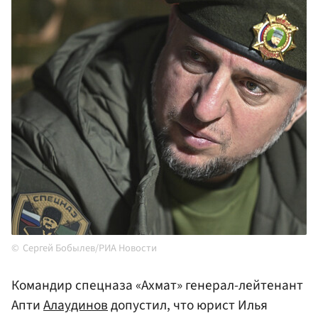
Сергей Бобылев/РИА Новости
Командир спецназа «Ахмат» генерал-лейтенант
Апти
Алаудинов
допустил, что юрист Илья