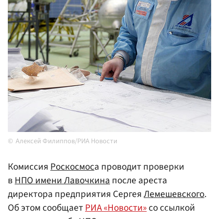
Алексей Филиппов/РИА Новости
Комиссия
Роскосмос
а проводит проверки
в
НПО имени Лавочкина
после ареста
директора предприятия Сергея
Лемешевского
.
Об этом сообщает
РИА «Новости»
со ссылкой