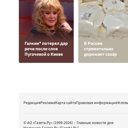
Галкин* потерял дар
В России
речи после слов
стремительно
Пугачевой о Киеве
дорожает сахар
Редакция
Реклама
Карта сайта
Правовая информация
Услов
© АО «Газета.Ру» (1999-2026) – Главные новости дня