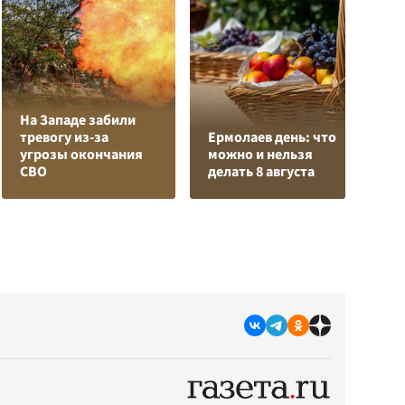
На Западе забили
К
тревогу из-за
Ермолаев день: что
Л
угрозы окончания
можно и нельзя
К
СВО
делать 8 августа
с