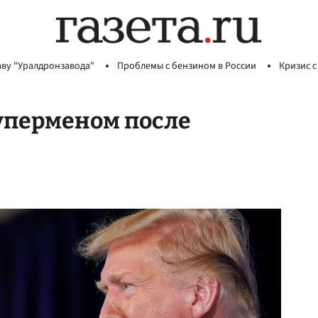
аву "Уралдронзавода"
Проблемы с бензином в России
Кризис с
суперменом после