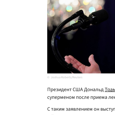
Joshua Roberts/Reuters
Президент США Дональд
Тра
суперменом после приема ле
С таким заявлением он выст