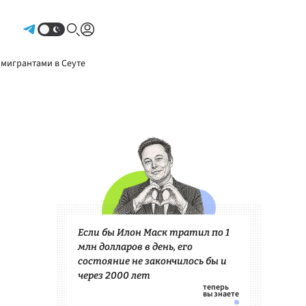
Авторизоваться
 мигрантами в Сеуте
Если бы Илон Маск тратил по 1
млн долларов в день, его
состояние не закончилось бы и
через 2000 лет