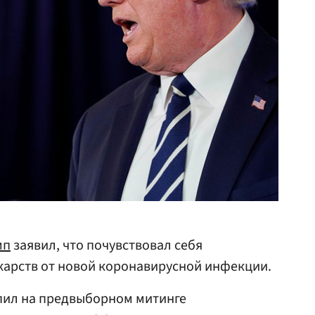
мп
заявил, что почувствовал себя
карств от новой коронавирусной инфекции.
упил на предвыборном митинге