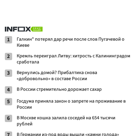
1
Галкин* потерял дар речи после слов Пугачевой о
Киеве
2
Кремль переиграл Литву: хитрость с Калининградом
сработала
3
Вернулись домой? Прибалтика снова
«добровольно» в составе России
4
В России стремительно дорожает сахар
5
Госдума приняла закон о запрете на проживание в
России
6
В Москве кошка залила соседей на 654 тысячи
рублей
7
В Германии из-под воды вышли «камни голода»