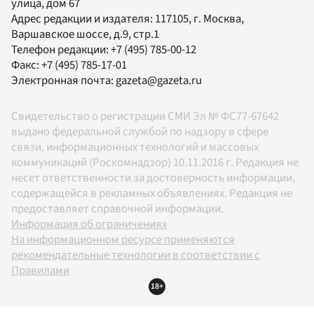
улица, дом 67
Адрес редакции и издателя:
117105
, г.
Москва
,
Варшавское шоссе, д.9, стр.1
Телефон редакции:
+7 (495) 785-00-12
Факс:
+7 (495) 785-17-01
Электронная почта:
gazeta@gazeta.ru
Свидетельство о регистрации СМИ Эл № ФС77-67642
выдано федеральной службой по надзору в сфере
связи, информационных технологий и массовых
коммуникаций (Роскомнадзор) 10.11.2016 г. Редакция не
несет ответственности за достоверность информации,
содержащейся в рекламных объявлениях. Редакция не
предоставляет справочной информации.
Информация об ограничениях
На информационном ресурсе применяются
рекомендательные технологии в соответствии с
Правилами
18+