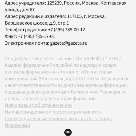
Адрес учредителя: 125239, Россия, Москва, Коптевская
улица, дом 67
Адрес редакции и издателя:
117105
, г.
Москва
,
Варшавское шоссе, д.9, стр.1
Телефон редакции:
+7 (495) 785-00-12
Факс:
+7 (495) 785-17-01
Электронная почта:
gazeta@gazeta.ru
Свидетельство о регистрации СМИ Эл № ФС77-67642
выдано федеральной службой по надзору в сфере
связи, информационных технологий и массовых
коммуникаций (Роскомнадзор) 10.11.2016 г. Редакция не
несет ответственности за достоверность информации,
содержащейся в рекламных объявлениях. Редакция не
предоставляет справочной информации.
Информация об ограничениях
На информационном ресурсе применяются
рекомендательные технологии в соответствии с
Правилами
18+