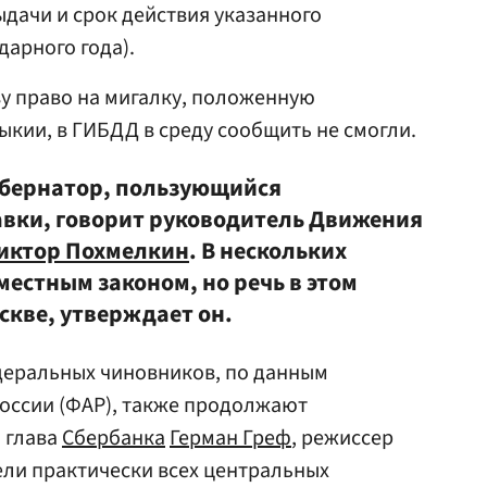
ыдачи и срок действия указанного
дарного года).
 право на мигалку, положенную
кии, в ГИБДД в среду сообщить не смогли.
бернатор, пользующийся
авки, говорит руководитель Движения
иктор Похмелкин
. В нескольких
местным законом, но речь в этом
оскве, утверждает он.
деральных чиновников, по данным
оссии (ФАР), также продолжают
 глава
Сбербанка
Герман Греф
, режиссер
ели практически всех центральных