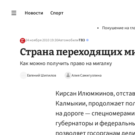
Новости
Спорт
Покушение на гл
24 ноября 2010 19:30
Автомобили
ТВЗ
Страна переходящих м
Как можно получить право на мигалку
Евгений Шипилов
Алия Самигуллина
Кирсан Илюмжинов, отстав
Калмыкии, продолжает пол
на дороге — спецномерами 
губернаторы и федеральны
позволяет госорганам дел