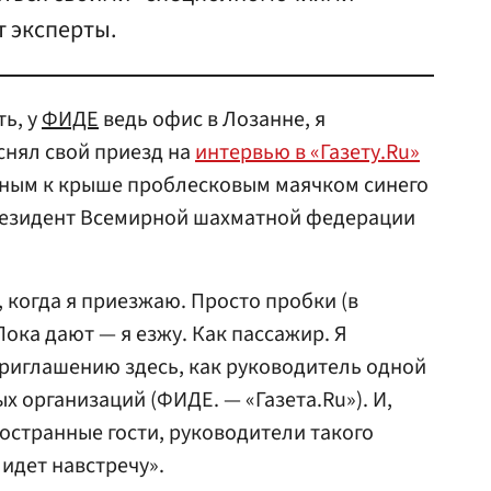
т эксперты.
ть, у
ФИДЕ
ведь офис в Лозанне, я
снял свой приезд на
интервью в «Газету.Ru»
нным к крыше проблесковым маячком синего
президент Всемирной шахматной федерации
, когда я приезжаю. Просто пробки (в
Пока дают — я езжу. Как пассажир. Я
риглашению здесь, как руководитель одной
 организаций (ФИДЕ. — «Газета.Ru»). И,
остранные гости, руководители такого
идет навстречу».