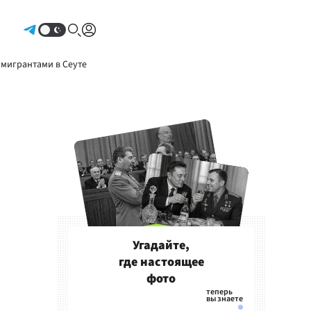
Авторизоваться
 мигрантами в Сеуте
Угадайте,
где настоящее
фото