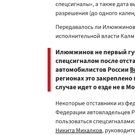
спецсигналы», а также дата в
разрешения (до одного кален
Передавалось ли Илюмжинову
исполнительной власти Калмы
Илюмжинов не первый гу
спецсигналом после отст
автомобилистов России
В
регионах это закреплено 
случае идет о езде не в М
Некоторые отставники из фе
Федерации автовладельцев Р
пользоваться спецсигналами:
Никита Михалков
, руководит