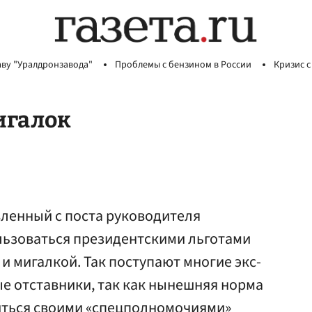
аву "Уралдронзавода"
Проблемы с бензином в России
Кризис с
игалок
ленный с поста руководителя
ьзоваться президентскими льготами
и мигалкой. Так поступают многие экс-
е отставники, так как нынешняя норма
иться своими «спецполномочиями»