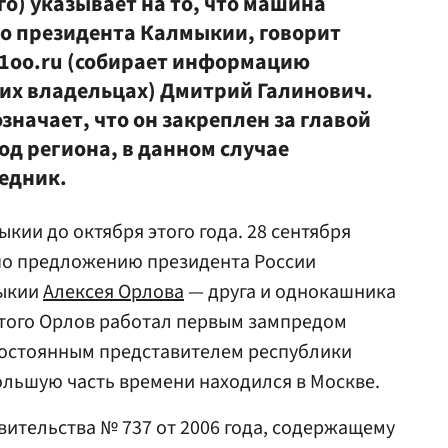
го) указывает на то, что машина
о президента Калмыкии, говорит
01oo.ru (собирает информацию
 их владельцах) Дмитрий Галинович.
начает, что он закреплен за главой
код региона, в данном случае
едник.
ии до октября этого года. 28 сентября
по предложению президента России
мыкии
Алексея Орлова
— друга и однокашника
этого Орлов работал первым зампредом
остоянным представителем республики
большую часть времени находился в Москве.
ительства № 737 от 2006 года, содержащему