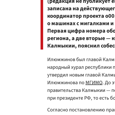
(редакция не публикует е
записана на действующег
координатор проекта o0
о машинах с мигалками и
Первая цифра номера обоз
региона, а две вторые — 
Калмыкии, пояснил собес
Илюмжинов был главой Калмык
народный хурал республики 
утвердил новым главой Кал
Илюмжинова по
МГИМО
. До 
правительства Калмыкии — п
при президенте РФ, то есть 
Согласно постановлению прав