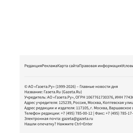
Редакция
Реклама
Карта сайта
Правовая информация
Услов
© АО «Газета.Ру» (1999-2026) – Главные новости дня
Название:
Газета.Ru
(Gazeta.Ru)
Учредитель:
АО «Газета.Ру»
, ОГРН 1067761730376, ИНН 7743
Адрес учредителя: 125239, Россия, Москва, Коптевская улиц
Адрес редакции и издателя:
117105
, г.
Москва
,
Варшавское шо
Телефон редакции:
+7 (495) 785-00-12
| Факс:
+7 (495) 785-17
Электронная почта:
gazeta@gazeta.ru
Нашли опечатку? Нажмите Ctrl+Enter