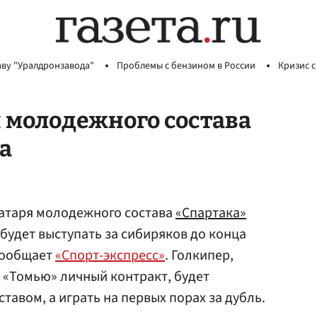
аву "Уралдронзавода"
Проблемы с бензином в России
Кризис с
я молодежного состава
а
ратаря молодежного состава
«Спартака»
 будет выступать за сибиряков до конца
 сообщает
«Спорт-экспресс»
. Голкипер,
с «Томью» личный контракт, будет
тавом, а играть на первых порах за дубль.