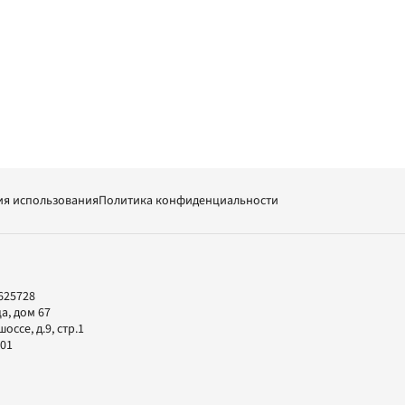
ия использования
Политика конфиденциальности
625728
а, дом 67
ссе, д.9, стр.1
-01