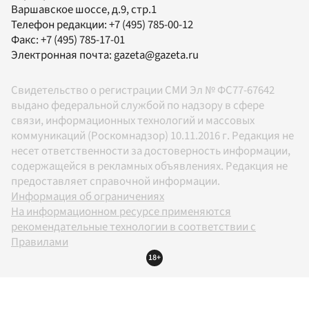
Варшавское шоссе, д.9, стр.1
Телефон редакции:
+7 (495) 785-00-12
Факс:
+7 (495) 785-17-01
Электронная почта:
gazeta@gazeta.ru
Свидетельство о регистрации СМИ Эл № ФС77-67642
выдано федеральной службой по надзору в сфере
связи, информационных технологий и массовых
коммуникаций (Роскомнадзор) 10.11.2016 г. Редакция не
несет ответственности за достоверность информации,
содержащейся в рекламных объявлениях. Редакция не
предоставляет справочной информации.
Информация об ограничениях
На информационном ресурсе применяются
рекомендательные технологии в соответствии с
Правилами
18+