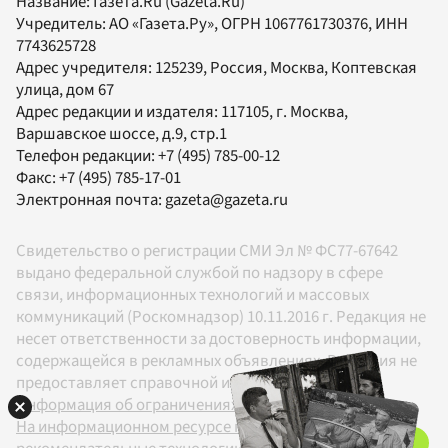
Название:
Газета.Ru
(Gazeta.Ru)
Учредитель:
АО «Газета.Ру»
, ОГРН 1067761730376, ИНН
7743625728
Адрес учредителя: 125239, Россия, Москва, Коптевская
улица, дом 67
Адрес редакции и издателя:
117105
, г.
Москва
,
Варшавское шоссе, д.9, стр.1
Телефон редакции:
+7 (495) 785-00-12
Факс:
+7 (495) 785-17-01
Электронная почта:
gazeta@gazeta.ru
Свидетельство о регистрации СМИ Эл № ФС77-67642
выдано федеральной службой по надзору в сфере
связи, информационных технологий и массовых
коммуникаций (Роскомнадзор) 10.11.2016 г. Редакция не
несет ответственности за достоверность информации,
содержащейся в рекламных объявлениях. Редакция не
предоставляет справочной информации.
Информация об ограничениях
На информационном ресурсе применяются