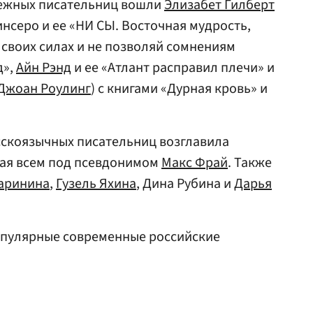
бежных писательниц вошли
Элизабет Гилберт
инсеро и ее «НИ СЫ. Восточная мудрость,
в своих силах и не позволяй сомнениям
д»,
Айн Рэнд
и ее «Атлант расправил плечи» и
Джоан Роулинг
) с книгами «Дурная кровь» и
сскоязычных писательниц возглавила
ная всем под псевдонимом
Макс Фрай
. Также
аринина
,
Гузель Яхина
, Дина Рубина и
Дарья
пулярные современные российские