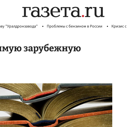
аву "Уралдронзавода"
Проблемы с бензином в России
Кризис с
имую зарубежную