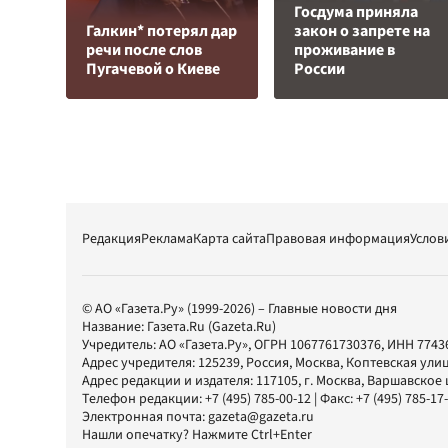
Госдума приняла
Галкин* потерял дар
закон о запрете на
речи после слов
проживание в
Пугачевой о Киеве
России
Редакция
Реклама
Карта сайта
Правовая информация
Услов
© АО «Газета.Ру» (1999-2026) – Главные новости дня
Название:
Газета.Ru
(Gazeta.Ru)
Учредитель:
АО «Газета.Ру»
, ОГРН 1067761730376, ИНН 7743
Адрес учредителя: 125239, Россия, Москва, Коптевская улиц
Адрес редакции и издателя:
117105
, г.
Москва
,
Варшавское шо
Телефон редакции:
+7 (495) 785-00-12
| Факс:
+7 (495) 785-17
Электронная почта:
gazeta@gazeta.ru
Нашли опечатку? Нажмите Ctrl+Enter