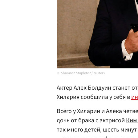
Shannon Stapleton/Reuters
Актер Алек Болдуин станет от
Хилария сообщила у себя в
ин
Всего у Хиларии и Алека четв
дочь от брака с актрисой
Ким
так много детей, шесть минут