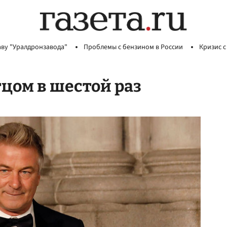
аву "Уралдронзавода"
Проблемы с бензином в России
Кризис с
тцом в шестой раз