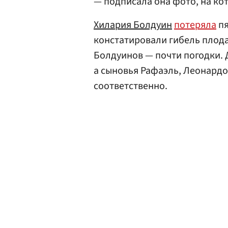
— подписала она фото, на ко
Хилария Болдуин
потеряла
пя
констатировали гибель плода
Болдуинов — почти погодки. 
а сыновья Рафаэль, Леонардо и
соответственно.