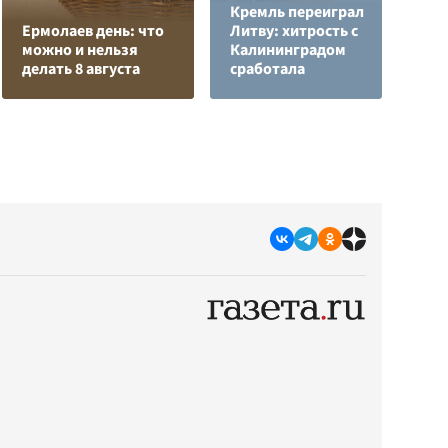
Кремль переиграл
Н
Ермолаев день: что
Литву: хитрость с
т
можно и нельзя
Калининградом
у
делать 8 августа
сработала
С