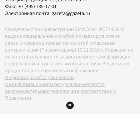
Факс:
+7 (495) 785-17-01
Электронная почта:
gazeta@gazeta.ru
Свидетельство о регистрации СМИ Эл № ФС77-67642
выдано федеральной службой по надзору в сфере
связи, информационных технологий и массовых
коммуникаций (Роскомнадзор) 10.11.2016 г. Редакция не
несет ответственности за достоверность информации,
содержащейся в рекламных объявлениях. Редакция не
предоставляет справочной информации.
Информация об ограничениях
На информационном ресурсе применяются
рекомендательные технологии в соответствии с
Правилами
18+