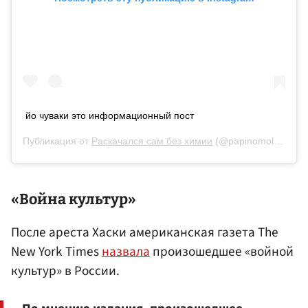
йо чуваки это информационный пост
Публикация от
Раскачался сам без химии
(@papinomoloko)
28
«Война культур»
После ареста Хаски американская газета The
New York Times
назвала
произошедшее «войной
культур» в России.