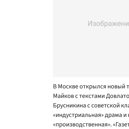
В Москве открылся новый т
Майков с текстами Довлат
Брусникина с советской кл
«индустриальная» драма и 
«производственная». «Газе