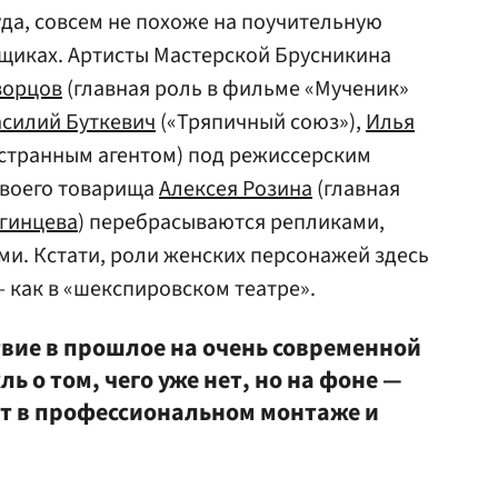
руда, совсем не похоже на поучительную
рщиках. Артисты Мастерской Брусникина
ворцов
(главная роль в фильме «Мученик»
силий Буткевич
(«Тряпичный союз»),
Илья
странным агентом) под режиссерским
своего товарища
Алексея Розина
(главная
гинцева
) перебрасываются репликами,
ми. Кстати, роли женских персонажей здесь
 как в «шекспировском театре».
вие в прошлое на очень современной
ь о том, чего уже нет, но на фоне —
т в профессиональном монтаже и