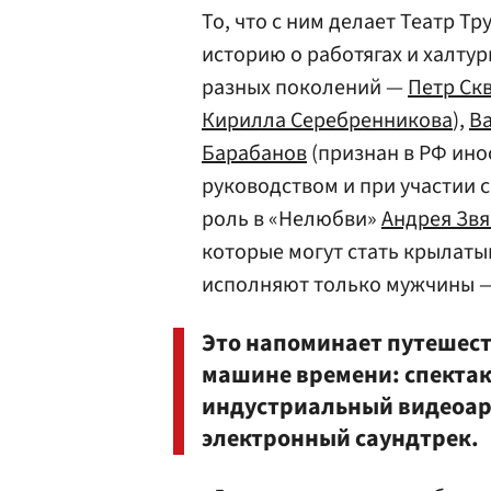
То, что с ним делает Театр Т
историю о работягах и халту
разных поколений —
Петр Ск
Кирилла Серебренникова
),
Ва
Барабанов
(признан в РФ ино
руководством и при участии 
роль в «Нелюбви»
Андрея Звя
которые могут стать крылаты
исполняют только мужчины —
Это напоминает путешест
машине времени: спектакл
индустриальный видеоар
электронный саундтрек.