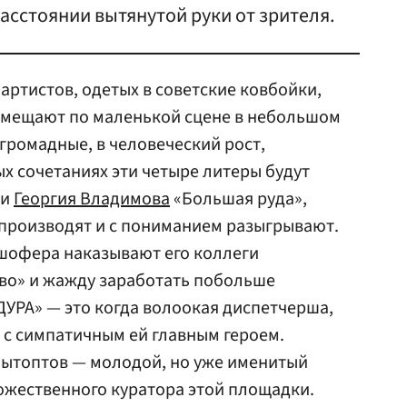
расстоянии вытянутой руки от зрителя.
о артистов, одетых в советские ковбойки,
емещают по маленькой сцене в небольшом
громадные, в человеческий рост,
ых сочетаниях эти четыре литеры будут
ти
Георгия Владимова
«Большая руда»,
производят и с пониманием разыгрывают.
 шофера наказывают его коллеги
во» и жажду заработать побольше
УРА» — это когда волоокая диспетчерша,
ь с симпатичным ей главным героем.
Вытоптов — молодой, но уже именитый
ожественного куратора этой площадки.