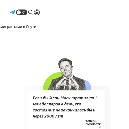
Авторизоваться
 мигрантами в Сеуте
Если бы Илон Маск тратил по 1
млн долларов в день, его
состояние не закончилось бы и
через 2000 лет