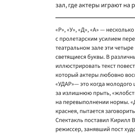
зал, где актеры играют на 
«Р», «У», «Д», «А» — нескольк
с пролетарским усилием пер
театральном зале эти четыре 
светящиеся буквы. В различн
иллюстрировать текст повес
который актеры любовно вос
«УДАР»— это когда молодого
за излишнюю прыть, «жлобст
на перевыполнении нормы. «Д
краснея, пытается заговорит
Спектакль поставил Кирилл 
режиссер, занявший пост худ