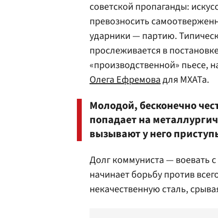
советской пропаганды: искус
превозносить самоотверженн
ударники — партию. Типичес
прослеживается в постановке
«производственной» пьесе, н
Олега Ефремова
для МХАТа.
Молодой, бесконечно чес
попадает на металлургич
вызывают у него приступ
Долг коммуниста — воевать с
начинает борьбу против всего
некачественную сталь, срыва