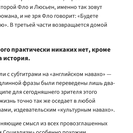
 второй Фло и Люсьен, именно так зовут
омана, и не зря Фло говорит: «Будете
ью». В третьей части возвращается домой
ого практически никаких нет, кроме
а история.
и с субтитрами на «английском навахо» —
 длинной фразы были переведены лишь два-
ципе для сегодняшнего зрителя этого
 жизнь точно так же оседает в любой
ами, издевательским «культурным навахо».
гоняющие смысл из всех провозглашенных
м Социализм» особенно похожим