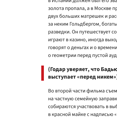
в Испании должен был его эва
золота пропала, а в Москве п
двух больших матрешек и расс
за неким Гольдбергом, богат
разведки. Он путешествует со
играют в казино, иногда выхо
говорят о деньгах и о време
о геометрии перед пустой ау
(Годар уверяет, что Бадь
выступает «перед никем»
Во второй части фильма съем
на частную семейную заправк
собираются участвовать в вы
в красной майке с надписью 