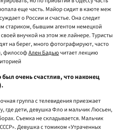
куировать, но по прибытии в Одессу часть
ропала еще часть. Майор сидит в каюте меж
уждает о России и счастье. Она следит
ым стариком, бывшим агентом немецкой
 своей внучкой на этом же лайнере. Туристы
дят на берег, много фотографируют, часто
ни, философ
Ален Бадью
читает лекцию
диторией
ю был очень счастлив, что наконец
).
очная группа с телевидения приезжает
у, где дети, девушка Фло и мальчик Люсьен,
борах. Съемка не складывается. Мальчик
«СССР». Девушка с томиком «Утраченных