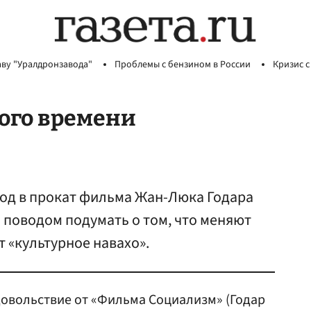
аву "Уралдронзавода"
Проблемы с бензином в России
Кризис с
ого времени
ход в прокат фильма Жан-Люка Годара
 поводом подумать о том, что меняют
т «культурное навахо».
довольствие от «Фильма Социализм» (Годар