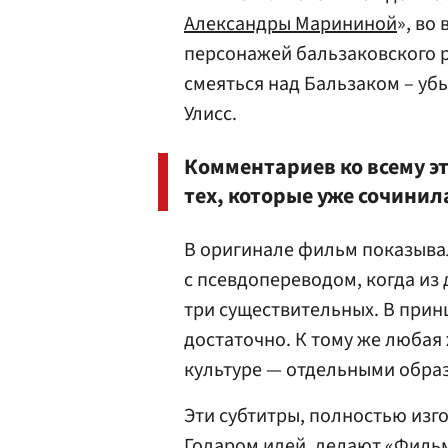
Александры Марининой
», во
персонажей бальзаковского р
смеяться над Бальзаком – уб
Улисс.
Комментариев ко всему эт
тех, которые уже сочинил
В оригинале фильм показывал
с псевдопереводом, когда из
три существительных. В прин
достаточно. К тому же любая
культуре — отдельными образ
Эти субтитры, полностью из
Годаром идей, делают «Филь