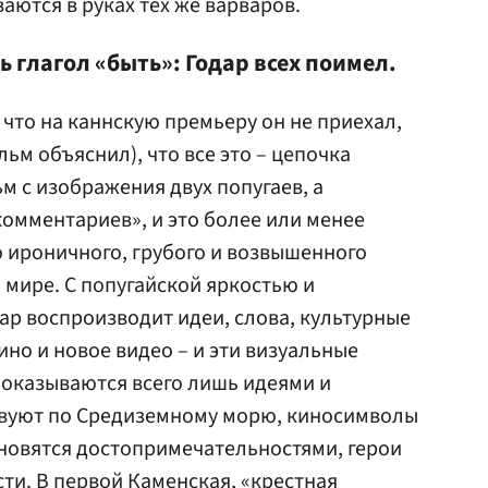
аются в руках тех же варваров.
 глагол «быть»: Годар всех поимел.
 что на каннскую премьеру он не приехал,
льм объяснил), что все это – цепочка
м с изображения двух попугаев, а
комментариев», и это более или менее
о ироничного, грубого и возвышенного
мире. С попугайской яркостью и
р воспроизводит идеи, слова, культурные
но и новое видео – и эти визуальные
е оказываются всего лишь идеями и
вуют по Средиземному морю, киносимволы
новятся достопримечательностями, герои
ти. В первой Каменская, «крестная