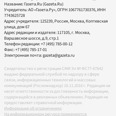
Название:
Газета.Ru
(Gazeta.Ru)
Учредитель:
АО «Газета.Ру»
, ОГРН 1067761730376, ИНН
7743625728
Адрес учредителя: 125239, Россия, Москва, Коптевская
улица, дом 67
Адрес редакции и издателя:
117105
, г.
Москва
,
Варшавское шоссе, д.9, стр.1
Телефон редакции:
+7 (495) 785-00-12
Факс:
+7 (495) 785-17-01
Электронная почта:
gazeta@gazeta.ru
Свидетельство о регистрации СМИ Эл № ФС77-67642
выдано федеральной службой по надзору в сфере
связи, информационных технологий и массовых
коммуникаций (Роскомнадзор) 10.11.2016 г. Редакция не
несет ответственности за достоверность информации,
содержащейся в рекламных объявлениях. Редакция не
предоставляет справочной информации.
Информация об ограничениях
На информационном ресурсе применяются